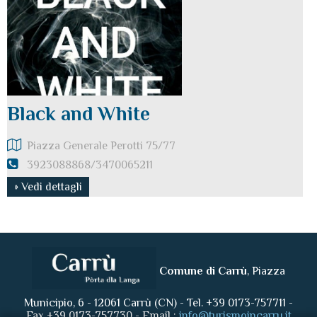
Black and White
Piazza Generale Perotti 75/77
3923088868/3470065211
» Vedi dettagli
Comune di Carrù
, Piazza
Municipio, 6 - 12061 Carrù (CN) - Tel. +39 0173-757711 -
Fax +39 0173-757730 - Email :
info@turismoincarru.it