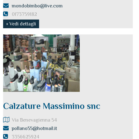
mondobimbo@live.com
0173759182
» Vedi dettagli
Calzature Massimino snc
Via Benevagienna 54
pollano55@hotmail.it
3356625924