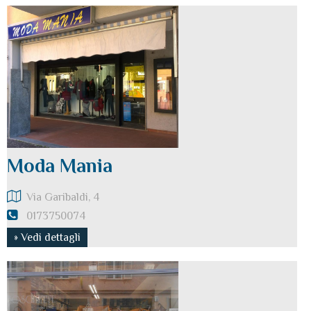
Moda Mania
Via Garibaldi, 4
0173750074
» Vedi dettagli