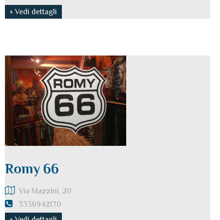
» Vedi dettagli
Romy 66
Via Mazzini, 20
3336942170
» Vedi dettagli