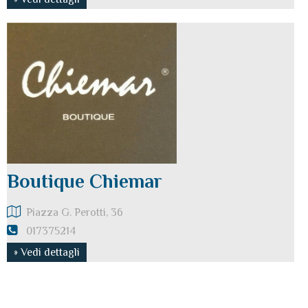
Boutique Chiemar
Piazza G. Perotti, 36
017375214
» Vedi dettagli