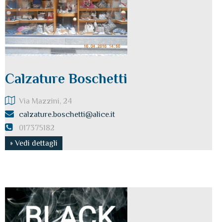
Calzature Boschetti
Via Mazzini, 24
calzature.boschetti@alice.it
017375182
» Vedi dettagli