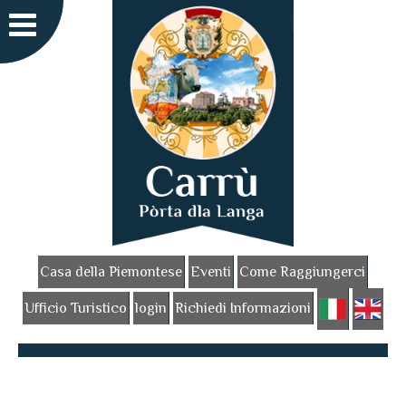
Casa della Piemontese
Eventi
Come Raggiungerci
Ufficio Turistico
login
Richiedi Informazioni